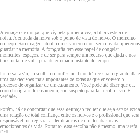
Saber como escolher seu fotógrafo de casamento não é uma tarefa
simples, são tantas coisas envolvidas que é necessário tomar um
cuidado especial para escolher quem vai deixar registrado um dos dias
mais importantes da sua vida.
A emoção de um pai que vê, pela primeira vez, a filha vestida de
noiva. A entrada da noiva sob o ponto de vista do noivo. O momento
do beijo. São imagens do dia do casamento que, sem dúvida, queremos
guardar na memória. A fotografia tem esse papel de congelar
momentos, espaços, e de ser para sempre um recurso que ajuda a nos
transportar de volta para determinado instante de tempo.
Por essa razão, a escolha do profissional que irá registrar o grande dia é
uma das decisões mais importantes de todas as que envolvem o
processo de organizar de um casamento. Você pode até dizer que eu,
como fotógrafo de casamento, sou suspeito para falar sobre isso. É
verdade.
Porém, há de concordar que essa definição requer que seja estabelecida
uma relação de total confiança entre os noivos e o profissional que será
responsável por registrar as lembranças de um dos dias mais
emocionantes da vida. Portanto, essa escolha não é mesmo uma tarefa
fácil.