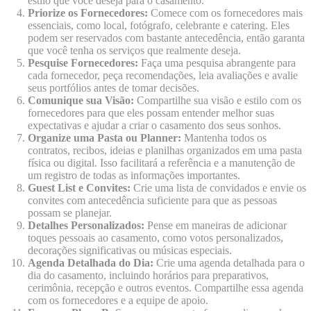
estilo que você deseja para o casamento.
Priorize os Fornecedores:
Comece com os fornecedores mais
essenciais, como local, fotógrafo, celebrante e catering. Eles
podem ser reservados com bastante antecedência, então garanta
que você tenha os serviços que realmente deseja.
Pesquise Fornecedores:
Faça uma pesquisa abrangente para
cada fornecedor, peça recomendações, leia avaliações e avalie
seus portfólios antes de tomar decisões.
Comunique sua Visão:
Compartilhe sua visão e estilo com os
fornecedores para que eles possam entender melhor suas
expectativas e ajudar a criar o casamento dos seus sonhos.
Organize uma Pasta ou Planner:
Mantenha todos os
contratos, recibos, ideias e planilhas organizados em uma pasta
física ou digital. Isso facilitará a referência e a manutenção de
um registro de todas as informações importantes.
Guest List e Convites:
Crie uma lista de convidados e envie os
convites com antecedência suficiente para que as pessoas
possam se planejar.
Detalhes Personalizados:
Pense em maneiras de adicionar
toques pessoais ao casamento, como votos personalizados,
decorações significativas ou músicas especiais.
Agenda Detalhada do Dia:
Crie uma agenda detalhada para o
dia do casamento, incluindo horários para preparativos,
cerimônia, recepção e outros eventos. Compartilhe essa agenda
com os fornecedores e a equipe de apoio.