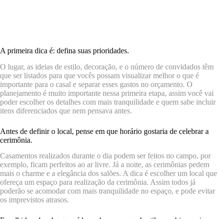
especial. O vestido, o espaço, decoração, comidinhas, estilo, são tantas
opções e fornecedores que até fica difícil escolher. Por isso, reunimos
alguma as melhores dicas na hora de planejar o seu casamento e ainda
tem dúvidas do que escolher para que o seu dia seja mais que especial.
A primeira dica é: defina suas prioridades.
O lugar, as ideias de estilo, decoração, e o número de convidados têm
que ser listados para que vocês possam visualizar melhor o que é
importante para o casal e separar esses gastos no orçamento. O
planejamento é muito importante nessa primeira etapa, assim você vai
poder escolher os detalhes com mais tranquilidade e quem sabe incluir
itens diferenciados que nem pensava antes.
Antes de definir o local, pense em que horário gostaria de celebrar a
cerimônia.
Casamentos realizados durante o dia podem ser feitos no campo, por
exemplo, ficam perfeitos ao ar livre. Já a noite, as cerimônias pedem
mais o charme e a elegância dos salões. A dica é escolher um local que
ofereça um espaço para realização da cerimônia. Assim todos já
poderão se acomodar com mais tranquilidade no espaço, e pode evitar
os imprevistos atrasos.