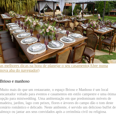
as melhores dicas na hora de planejar o seu casamento(Abre numa
nova aba do navegador)
Brioso e manhoso
Muito mais do que um restaurante, o espaço Brioso e Manhoso é um local
encantador voltado para eventos e casamentos em estilo campestre e uma ótima
opção para miniwedding. Uma ambientação em que predominam móveis de
madeira, jardins, lago com peixes, flores e árvores do campo dão o tom deste
cenário romântico e delicado. Neste ambiente, é servido um delicioso buffet de
almoço ou jantar aos seus convidados após a cerimônia civil ou religiosa.