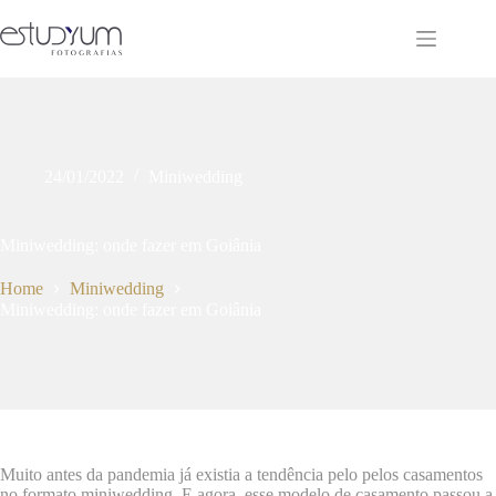
Pular
para
o
conteúdo
24/01/2022
Miniwedding
Miniwedding: onde fazer em Goiânia
Home
Miniwedding
Miniwedding: onde fazer em Goiânia
Muito antes da pandemia já existia a tendência pelo pelos casamentos
no formato miniwedding. E agora, esse modelo de casamento passou a