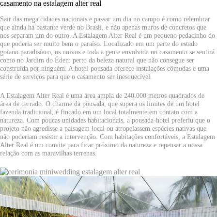
casamento na estalagem alter real
Sair das mega cidades nacionais e passar um dia no campo é como relembrar
que ainda há bastante verde no Brasil, e não apenas muros de concretos que
nos separam um do outro. A Estalagem Alter Real é um pequeno pedacinho do
que poderia ser muito bem o paraíso. Localizado em um parte do estado
goiano paradisíaco, os noivos e toda a gente envolvida no casamento se sentirá
como no Jardim do Éden: perto da beleza natural que não consegue ser
construída por ninguém. A hotel-pousada oferece instalações cômodas e uma
série de serviços para que o casamento ser inesquecível.
A Estalagem Alter Real é uma área ampla de 240.000 metros quadrados de
área de cerrado. O charme da pousada, que supera os limites de um hotel
fazenda tradicional, é fincado em um local totalmente em contato com a
natureza. Com poucas unidades habitacionais, a pousada-hotel preferiu que o
projeto não agredisse a paisagem local ou atropelassem espécies nativas que
não poderiam resistir a intervenção. Com habitações confortáveis, a Estalagem
Alter Real é um convite para ficar próximo da natureza e repensar a nossa
relação com as maravilhas terrenas.